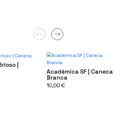
rioso |
Académica SF | Caneca
Branca
10,00
€
Acad
Cerâ