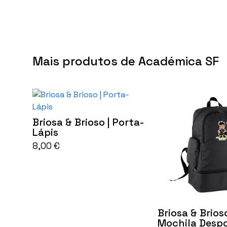
Mais produtos de Académica SF
Briosa & Brioso | Porta-
Lápis
This
8,00
€
product
has
multiple
variants.
The
options
may
be
Briosa & Brioso
chosen
Mochila Despo
on