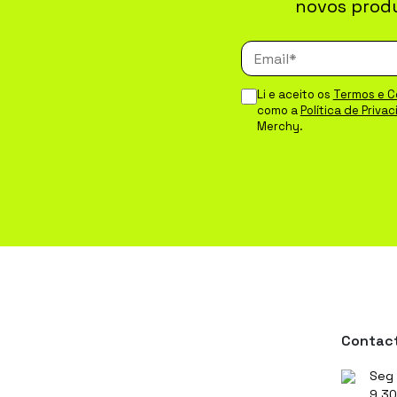
novos prod
Li e aceito os
Termos e C
como a
Política de Priva
Merchy.
Contac
Seg 
9.30