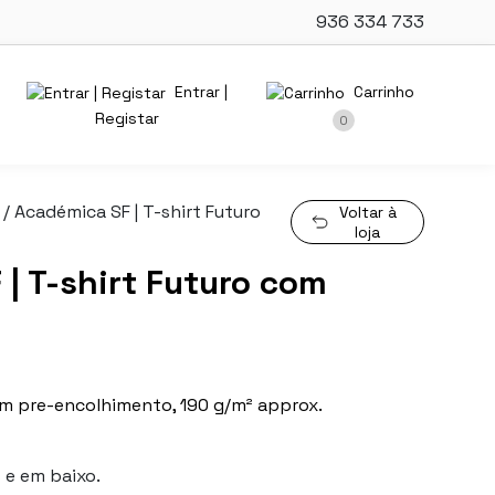
936 334 733
Entrar |
Carrinho
Registar
0
/ Académica SF | T-shirt Futuro
Voltar à
loja
| T-shirt Futuro com
om pre-encolhimento, 190 g/m² approx.
 e em baixo.