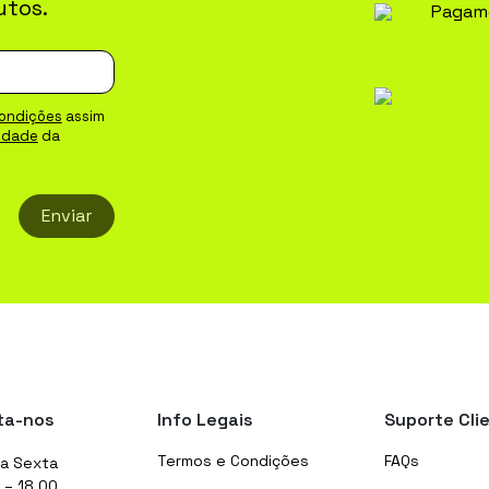
utos.
Pagam
ondições
assim
cidade
da
Enviar
ta-nos
Info Legais
Suporte Cli
Termos e Condições
FAQs
a Sexta
 – 18.00