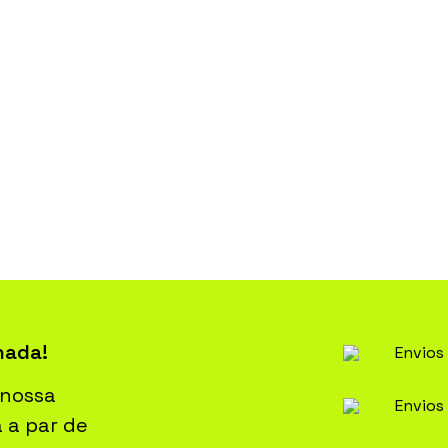
nada!
Envios 
 nossa
Envios
a a par de