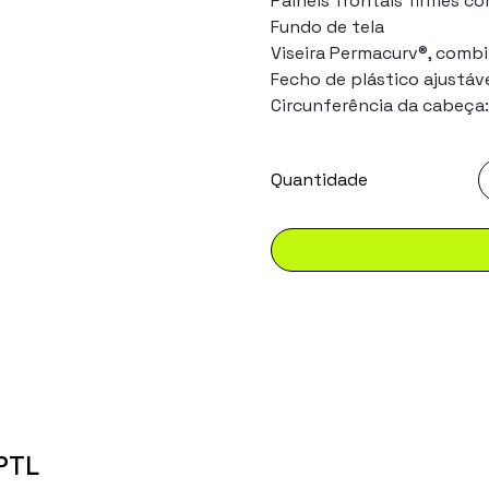
Painéis frontais firmes c
Fundo de tela
Viseira Permacurv®, combi
Fecho de plástico ajustáv
Circunferência da cabeça
PTL