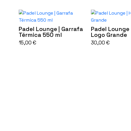
Padel Lounge | Garrafa
Padel Lounge 
Térmica 550 ml
Logo Grande
This
15,00
€
30,00
€
product
has
multiple
variants.
The
options
may
be
chosen
on
the
product
page