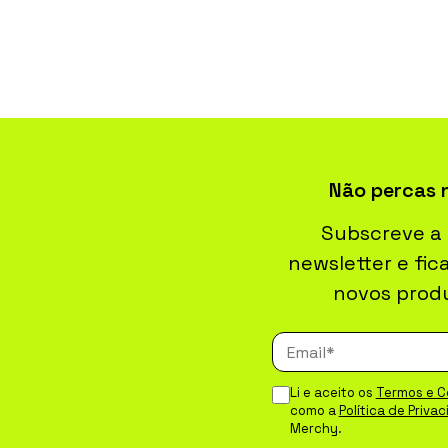
Não percas 
Subscreve a
newsletter e fic
novos prod
Li e aceito os
Termos e C
como a
Política de Priva
Merchy.