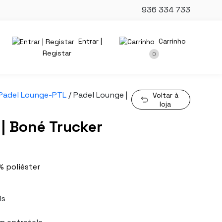
936 334 733
Entrar |
Carrinho
Registar
0
Padel Lounge-PTL
/ Padel Lounge |
Voltar à
loja
| Boné Trucker
% poliéster
is