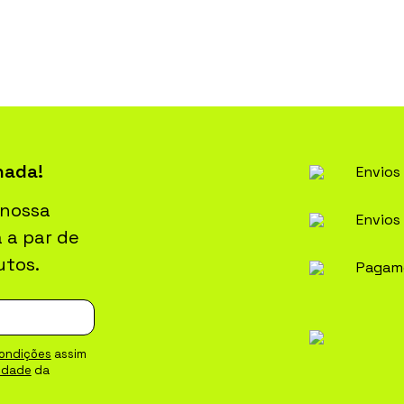
nada!
Envios 
 nossa
Envios
a a par de
utos.
Pagam
ondições
assim
cidade
da