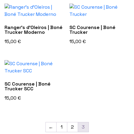
Ranger’s d’Oleiros | Boné
SC Courense | Boné
Trucker Moderno
Trucker
15,00
€
15,00
€
This
product
has
multiple
variants.
The
options
may
SC Courense | Boné
be
Trucker SCC
chosen
on
15,00
€
the
This
product
product
page
has
multiple
variants.
←
1
2
3
The
options