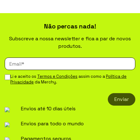
may
be
chosen
on
the
Não percas nada!
product
page
Subscreve a nossa newsletter e fica a par de novos
produtos.
Li e aceito os
Termos e Condições
assim como a
Política de
Privacidade
da Merchy.
Enviar
Envios até 10 dias úteis
Envios para todo o mundo
Pagamentos seguros