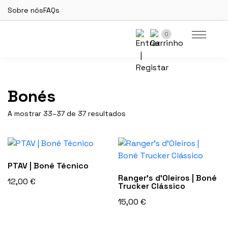
Sobre nós
FAQs
0
Bonés
A mostrar 33–37 de 37 resultados
PTAV | Boné Técnico
Ranger’s d’Oleiros | Boné
12,00
€
Trucker Clássico
15,00
€